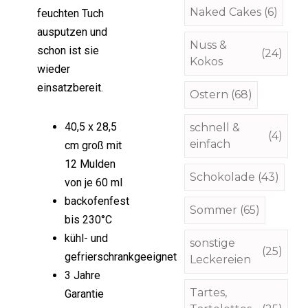
Naked Cakes
(6)
feuchten Tuch
ausputzen und
Nuss &
schon ist sie
(24)
Kokos
wieder
einsatzbereit.
Ostern
(68)
40,5 x 28,5
schnell &
(4)
einfach
cm groß mit
12 Mulden
Schokolade
(43)
von je 60 ml
backofenfest
Sommer
(65)
bis 230°C
kühl- und
sonstige
(25)
gefrierschrankgeeignet
Leckereien
3 Jahre
Tartes,
Garantie