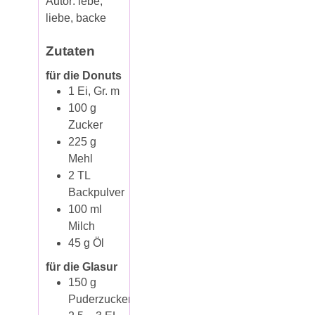
Autor:
lebe,
liebe, backe
Zutaten
für die Donuts
1
Ei, Gr. m
100
g
Zucker
225
g
Mehl
2
TL
Backpulver
100
ml
Milch
45
g
Öl
für die Glasur
150
g
Puderzucker