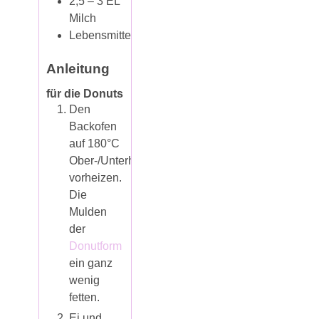
2,5 – 3
EL
Milch
Lebensmittelfarbe
Anleitung
für die Donuts
Den
Backofen
auf 180°C
Ober-/Unterhitze
vorheizen.
Die
Mulden
der
Donutform
ein ganz
wenig
fetten.
Ei und