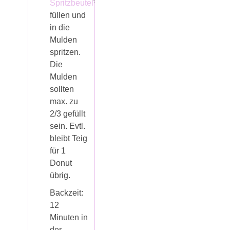
Spritzbeutel
*
füllen und
in die
Mulden
spritzen.
Die
Mulden
sollten
max. zu
2/3 gefüllt
sein. Evtl.
bleibt Teig
für 1
Donut
übrig.
Backzeit:
12
Minuten in
der