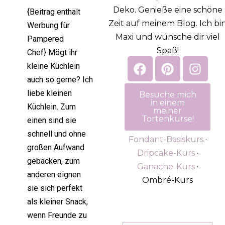
Deko. Genieße eine schöne
{Beitrag enthält
Zeit auf meinem Blog. Ich bi
Werbung für
Maxi und wünsche dir viel
Pampered
Spaß!
Chef} Mögt ihr
kleine Küchlein
auch so gerne? Ich
liebe kleinen
Besuche mich
in einem
Küchlein. Zum
meiner
Tortenkurse!
einen sind sie
schnell und ohne
Fondant-Basiskurs
·
großen Aufwand
Dripcake-Kurs
·
gebacken, zum
Ganache-Kurs
·
anderen eignen
Ombré-Kurs
sie sich perfekt
als kleiner Snack,
wenn Freunde zu