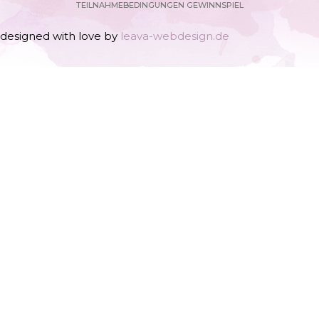
TEILNAHMEBEDINGUNGEN GEWINNSPIEL
designed with love by
leava-webdesign.de