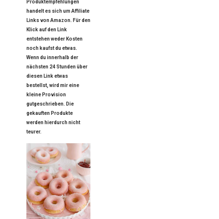
Produktempfehlungen
handelt es sich um Affiliate
Links von Amazon. Für den
Klick auf den Link
entstehen weder Kosten
noch kaufst du etwas.
Wenn du innerhalb der
nächsten 24 Stunden über
diesen Link etwas
bestellst, wird mir eine
kleine Provision
gutgeschrieben. Die
gekauften Produkte
werden hierdurch nicht
teurer.