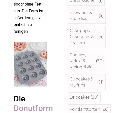
Blechkuchen
(1)
sogar ohne Fett
aus. Die Form ist
Brownies &
(5)
außerdem ganz
Blondies
einfach zu
Cakepops,
reinigen.
Cakesicles &
(4)
Pralinen
Cookies,
Kekse &
(30)
Kleingebäck
Cupcakes &
(51)
Muffins
Die
Dripcakes
(30)
Donutform
Fondanttorten
(26)