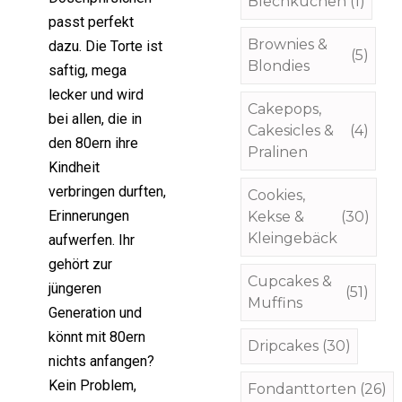
Blechkuchen
(1)
passt perfekt
Brownies &
dazu. Die Torte ist
(5)
Blondies
saftig, mega
lecker und wird
Cakepops,
bei allen, die in
Cakesicles &
(4)
den 80ern ihre
Pralinen
Kindheit
verbringen durften,
Cookies,
Erinnerungen
Kekse &
(30)
Kleingebäck
aufwerfen. Ihr
gehört zur
Cupcakes &
jüngeren
(51)
Muffins
Generation und
könnt mit 80ern
Dripcakes
(30)
nichts anfangen?
Kein Problem,
Fondanttorten
(26)