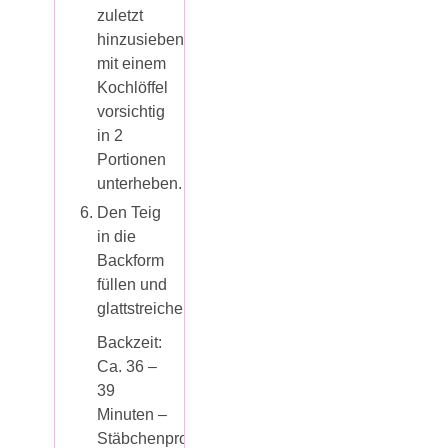
zuletzt
hinzusieben,
mit einem
Kochlöffel
vorsichtig
in 2
Portionen
unterheben.
Den Teig
in die
Backform
füllen und
glattstreichen.
Backzeit:
Ca. 36 –
39
Minuten –
Stäbchenprobe