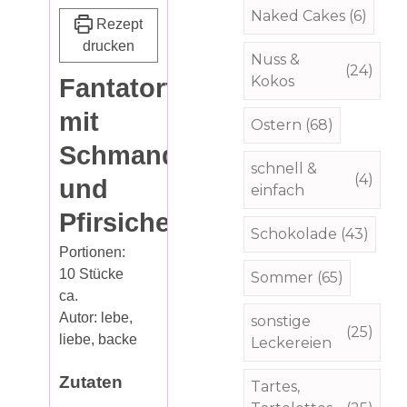
Naked Cakes
(6)
Rezept
drucken
Nuss &
(24)
Kokos
Fantatorte
mit
Ostern
(68)
Schmandcreme
schnell &
(4)
und
einfach
Pfirsichen
Schokolade
(43)
Portionen:
10
Stücke
Sommer
(65)
ca.
Autor:
lebe,
sonstige
(25)
liebe, backe
Leckereien
Zutaten
Tartes,