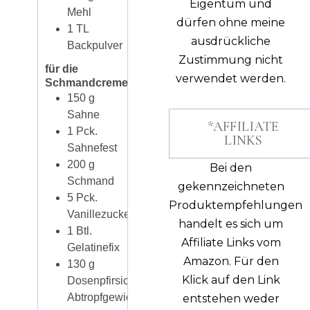
Eigentum und
Mehl
dürfen ohne meine
1
TL
ausdrückliche
Backpulver
Zustimmung nicht
für die
verwendet werden.
Schmandcreme
150
g
Sahne
*AFFILIATE
1
Pck.
LINKS
Sahnefest
200
g
Bei den
Schmand
gekennzeichneten
5
Pck.
Produktempfehlungen
Vanillezucker
handelt es sich um
1
Btl.
Affiliate Links vom
Gelatinefix
Amazon. Für den
130
g
Klick auf den Link
Dosenpfirsiche,
Abtropfgewicht
entstehen weder