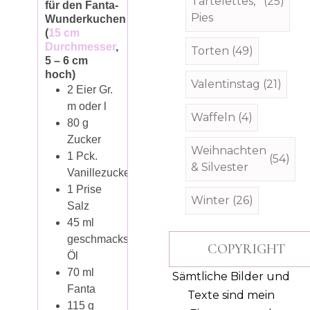
Tartelettes,
(25)
für den Fanta-
Pies
Wunderkuchen
(
15 cm
Durchmesser
,
Torten
(49)
5 – 6 cm
hoch)
Valentinstag
(21)
2
Eier
Gr.
m oder l
Waffeln
(4)
80
g
Zucker
Weihnachten
1
Pck.
(54)
& Silvester
Vanillezucker
1
Prise
Winter
(26)
Salz
45
ml
geschmacksneutrales
COPYRIGHT
Öl
70
ml
Sämtliche Bilder und
Fanta
Texte sind mein
115
g