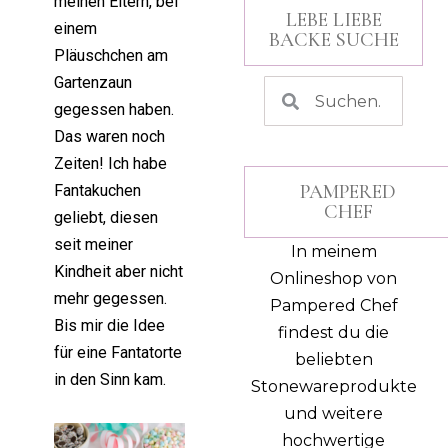
meinen Eltern, bei
LEBE LIEBE
einem
BACKE SUCHE
Pläuschchen am
Gartenzaun
gegessen haben.
Das waren noch
Zeiten! Ich habe
PAMPERED
Fantakuchen
CHEF
geliebt, diesen
seit meiner
In meinem
Kindheit aber nicht
Onlineshop von
mehr gegessen.
Pampered Chef
Bis mir die Idee
findest du die
für eine Fantatorte
beliebten
in den Sinn kam.
Stonewareprodukte
und weitere
hochwertige