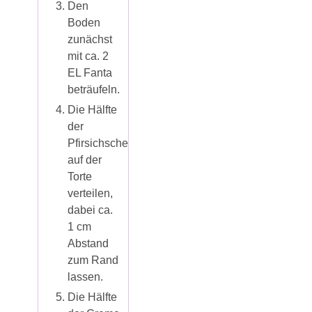
Den
Boden
zunächst
mit ca. 2
EL Fanta
beträufeln.
Die Hälfte
der
Pfirsichscheiben
auf der
Torte
verteilen,
dabei ca.
1 cm
Abstand
zum Rand
lassen.
Die Hälfte