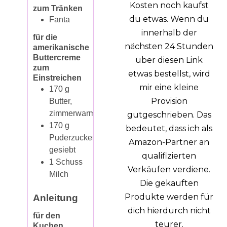
Kosten noch kaufst
zum Tränken
du etwas. Wenn du
Fanta
innerhalb der
für die
nächsten 24 Stunden
amerikanische
Buttercreme
über diesen Link
zum
etwas bestellst, wird
Einstreichen
mir eine kleine
170
g
Provision
Butter,
zimmerwarm
gutgeschrieben. Das
170
g
bedeutet, dass ich als
Puderzucker,
Amazon-Partner an
gesiebt
qualifizierten
1
Schuss
Verkäufen verdiene.
Milch
Die gekauften
Produkte werden für
Anleitung
dich hierdurch nicht
für den
teurer.
Kuchen