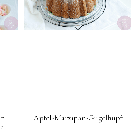
it
Apfel-Marzipan-Gugelhupf
e