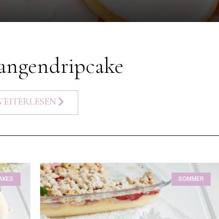
angendripcake
WEITERLESEN
AKES
SOMMER