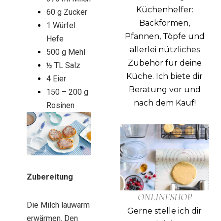
Küchenhelfer:
60 g Zucker
Backformen,
1 Würfel
Pfannen, Töpfe und
Hefe
allerlei nützliches
500 g Mehl
Zubehör für deine
½ TL Salz
Küche.
Ich biete dir
4 Eier
Beratung vor und
150 – 200 g
nach dem Kauf!
Rosinen
Zubereitung
ONLINESHOP
Die Milch lauwarm
Gerne stelle ich dir
erwärmen. Den