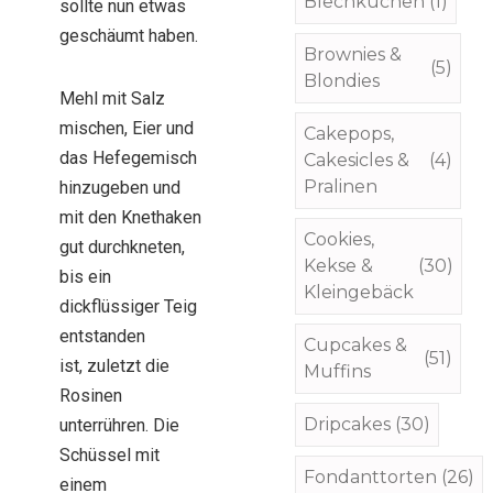
Blechkuchen
(1)
sollte nun etwas
geschäumt haben.
Brownies &
(5)
Blondies
Mehl mit Salz
mischen, Eier und
Cakepops,
das Hefegemisch
Cakesicles &
(4)
Pralinen
hinzugeben und
mit den Knethaken
Cookies,
gut durchkneten,
Kekse &
(30)
bis ein
Kleingebäck
dickflüssiger Teig
entstanden
Cupcakes &
(51)
ist, zuletzt die
Muffins
Rosinen
Dripcakes
(30)
unterrühren. Die
Schüssel mit
Fondanttorten
(26)
einem