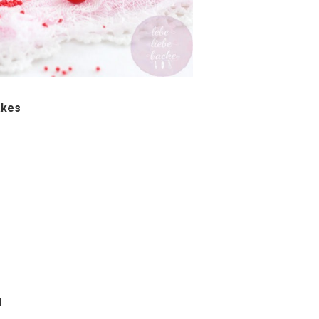
akes
d