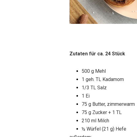
Zutaten für ca. 24 Stück
500 g Mehl
1 geh. TL Kadamom
1/3 TL Salz
1 Ei
75 g Butter, zimmerwarm
75 g Zucker + 1 TL
210 ml Milch
½ Würfel (21 g) Hefe