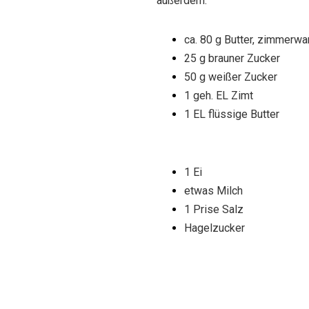
außerdem:
ca. 80 g Butter, zimmerw
25 g brauner Zucker
50 g weißer Zucker
1 geh. EL Zimt
1 EL flüssige Butter
1 Ei
etwas Milch
1 Prise Salz
Hagelzucker