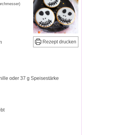
urchmesser)
Rezept drucken
m
ille oder 37 g Speisestärke
bt