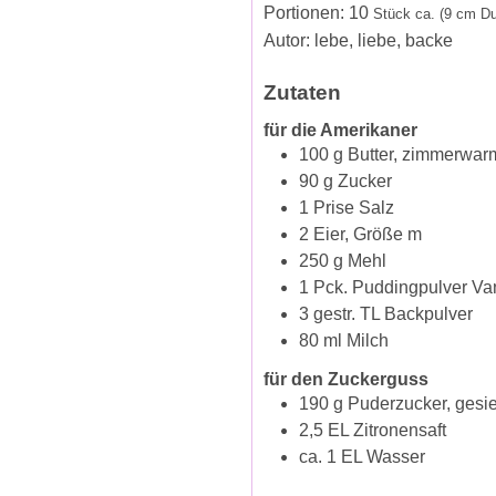
Portionen:
10
Stück ca. (9 cm D
Autor:
lebe, liebe, backe
Zutaten
für die Amerikaner
100
g
Butter, zimmerwar
90
g
Zucker
1
Prise
Salz
2
Eier, Größe m
250
g
Mehl
1
Pck.
Puddingpulver Van
3
gestr. TL
Backpulver
80
ml
Milch
für den Zuckerguss
190
g
Puderzucker, gesie
2,5
EL
Zitronensaft
ca. 1
EL
Wasser