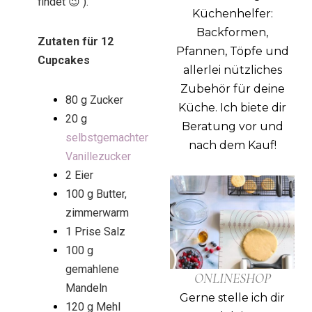
findet 😉 ).
Küchenhelfer:
Backformen,
Zutaten für 12
Pfannen, Töpfe und
Cupcakes
allerlei nützliches
Zubehör für deine
80 g Zucker
Küche.
Ich biete dir
20 g
Beratung vor und
selbstgemachter
nach dem Kauf!
Vanillezucker
2 Eier
100 g Butter,
zimmerwarm
1 Prise Salz
100 g
gemahlene
ONLINESHOP
Mandeln
Gerne stelle ich dir
120 g Mehl