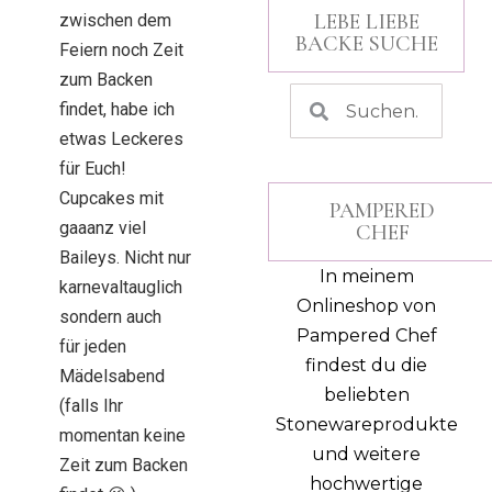
LEBE LIEBE
zwischen dem
BACKE SUCHE
Feiern noch Zeit
zum Backen
findet, habe ich
etwas Leckeres
für Euch!
Cupcakes mit
PAMPERED
gaaanz viel
CHEF
Baileys. Nicht nur
In meinem
karnevaltauglich
Onlineshop von
sondern auch
Pampered Chef
für jeden
findest du die
Mädelsabend
beliebten
(falls Ihr
Stonewareprodukte
momentan keine
und weitere
Zeit zum Backen
hochwertige