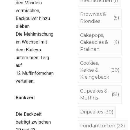
Blechkuchen
(1)
den Mandeln
vermischen,
Brownies &
(5)
Backpulver hinzu
Blondies
sieben.
Die Mehlmischung
Cakepops,
im Wechsel mit
Cakesicles &
(4)
Pralinen
dem Baileys
unterrühren. Teig
Cookies,
auf
Kekse &
(30)
12 Muffinförmchen
Kleingebäck
verteilen.
Cupcakes &
(51)
Backzeit
Muffins
Dripcakes
(30)
Die Backzeit
beträgt zwischen
Fondanttorten
(26)
19 und 23