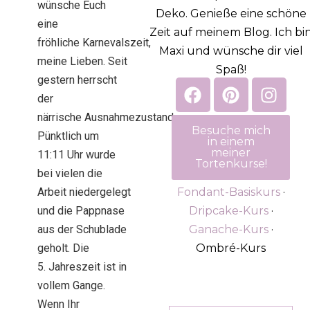
wünsche Euch
Deko. Genieße eine schöne
eine
Zeit auf meinem Blog. Ich bi
fröhliche Karnevalszeit,
Maxi und wünsche dir viel
meine Lieben. Seit
Spaß!
gestern herrscht
der
närrische Ausnahmezustand.
Besuche mich
Pünktlich um
in einem
meiner
11:11 Uhr wurde
Tortenkurse!
bei vielen die
Arbeit niedergelegt
Fondant-Basiskurs
·
und die Pappnase
Dripcake-Kurs
·
aus der Schublade
Ganache-Kurs
·
geholt. Die
Ombré-Kurs
5. Jahreszeit ist in
vollem Gange.
Wenn Ihr