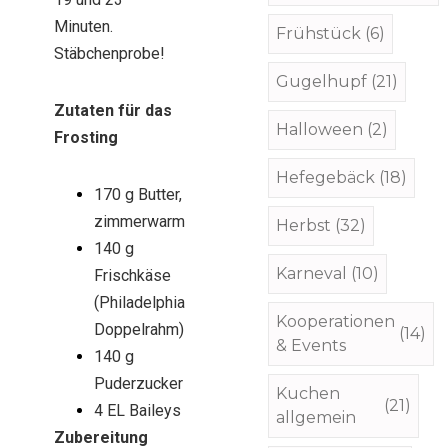
Minuten.
Frühstück
(6)
Stäbchenprobe!
Gugelhupf
(21)
Zutaten für das
Halloween
(2)
Frosting
Hefegebäck
(18)
170 g Butter,
zimmerwarm
Herbst
(32)
140 g
Karneval
(10)
Frischkäse
(Philadelphia
Kooperationen
Doppelrahm)
(14)
& Events
140 g
Puderzucker
Kuchen
(21)
4 EL Baileys
allgemein
Zubereitung