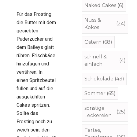
Naked Cakes
(6)
Für das Frosting
Nuss &
die Butter mit dem
(24)
Kokos
gesiebten
Puderzucker und
Ostern
(68)
dem Baileys glatt
rühren. Frischkäse
schnell &
(4)
hinzufügen und
einfach
verrühren. In
Schokolade
(43)
einen Spritzbeutel
füllen und auf die
Sommer
(65)
ausgekühlten
Cakes spritzen.
sonstige
(25)
Sollte das
Leckereien
Frosting noch zu
weich sein, den
Tartes,