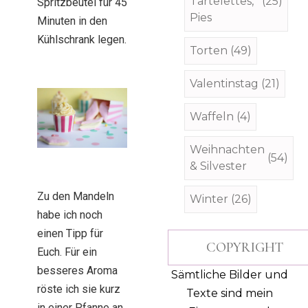
Tartelettes,
(25)
Spritzbeutel für 45
Pies
Minuten in den
Kühlschrank legen.
Torten
(49)
Valentinstag
(21)
Waffeln
(4)
Weihnachten
(54)
& Silvester
Zu den Mandeln
Winter
(26)
habe ich noch
einen Tipp für
COPYRIGHT
Euch. Für ein
besseres Aroma
Sämtliche Bilder und
röste ich sie kurz
Texte sind mein
in einer Pfanne an